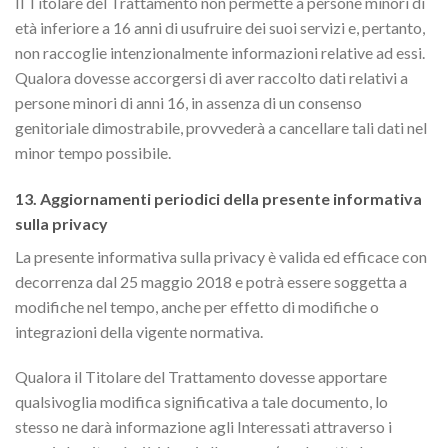
Il Titolare del Trattamento non permette a persone minori di
età inferiore a 16 anni di usufruire dei suoi servizi e, pertanto,
non raccoglie intenzionalmente informazioni relative ad essi.
Qualora dovesse accorgersi di aver raccolto dati relativi a
persone minori di anni 16, in assenza di un consenso
genitoriale dimostrabile, provvederà a cancellare tali dati nel
minor tempo possibile.
13. Aggiornamenti periodici della presente informativa
sulla privacy
La presente informativa sulla privacy è valida ed efficace con
decorrenza dal 25 maggio 2018 e potrà essere soggetta a
modifiche nel tempo, anche per effetto di modifiche o
integrazioni della vigente normativa.
Qualora il Titolare del Trattamento dovesse apportare
qualsivoglia modifica significativa a tale documento, lo
stesso ne darà informazione agli Interessati attraverso i