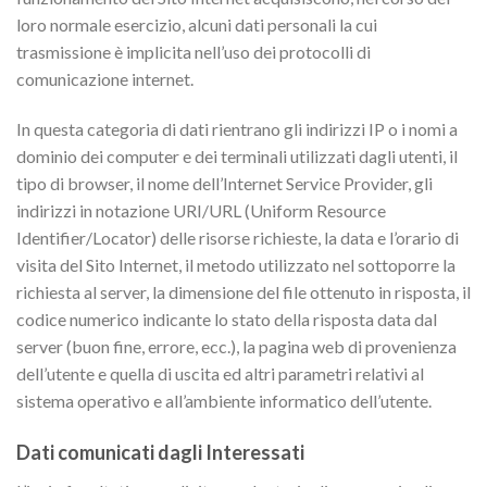
loro normale esercizio, alcuni dati personali la cui
trasmissione è implicita nell’uso dei protocolli di
comunicazione internet.
In questa categoria di dati rientrano gli indirizzi IP o i nomi a
dominio dei computer e dei terminali utilizzati dagli utenti, il
tipo di browser, il nome dell’Internet Service Provider, gli
indirizzi in notazione URI/URL (Uniform Resource
Identifier/Locator) delle risorse richieste, la data e l’orario di
visita del Sito Internet, il metodo utilizzato nel sottoporre la
richiesta al server, la dimensione del file ottenuto in risposta, il
codice numerico indicante lo stato della risposta data dal
server (buon fine, errore, ecc.), la pagina web di provenienza
dell’utente e quella di uscita ed altri parametri relativi al
sistema operativo e all’ambiente informatico dell’utente.
Dati comunicati dagli Interessati