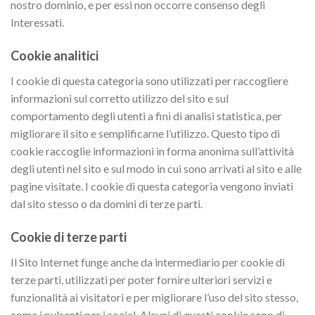
nostro dominio, e per essi non occorre consenso degli
Interessati.
Cookie analitici
I cookie di questa categoria sono utilizzati per raccogliere
informazioni sul corretto utilizzo del sito e sul
comportamento degli utenti a fini di analisi statistica, per
migliorare il sito e semplificarne l’utilizzo. Questo tipo di
cookie raccoglie informazioni in forma anonima sull’attività
degli utenti nel sito e sul modo in cui sono arrivati al sito e alle
pagine visitate. I cookie di questa categoria vengono inviati
dal sito stesso o da domini di terze parti.
Cookie di terze parti
Il Sito Internet funge anche da intermediario per cookie di
terze parti, utilizzati per poter fornire ulteriori servizi e
funzionalità ai visitatori e per migliorare l’uso del sito stesso,
come i pulsanti per i social. Alcuni di questi cookie sono di