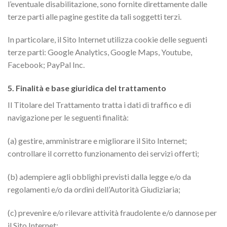
l’eventuale disabilitazione, sono fornite direttamente dalle
terze parti alle pagine gestite da tali soggetti terzi.
In particolare, il Sito Internet utilizza cookie delle seguenti
terze parti: Google Analytics, Google Maps, Youtube,
Facebook; PayPal Inc.
5. Finalità e base giuridica del trattamento
Il Titolare del Trattamento tratta i dati di traffico e di
navigazione per le seguenti finalità:
(a) gestire, amministrare e migliorare il Sito Internet;
controllare il corretto funzionamento dei servizi offerti;
(b) adempiere agli obblighi previsti dalla legge e/o da
regolamenti e/o da ordini dell’Autorità Giudiziaria;
(c) prevenire e/o rilevare attività fraudolente e/o dannose per
il Sito Internet;