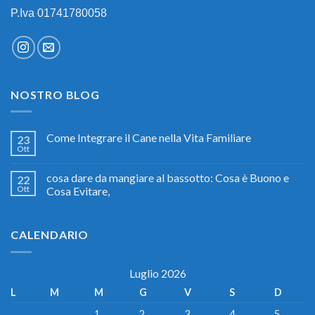
P.Iva 01741780058
NOSTRO BLOG
Come Integrare il Cane nella Vita Familiare
23
Ott
cosa dare da mangiare al bassotto: Cosa è Buono e
22
Ott
Cosa Evitare,
CALENDARIO
Luglio 2026
L
M
M
G
V
S
D
1
2
3
4
5