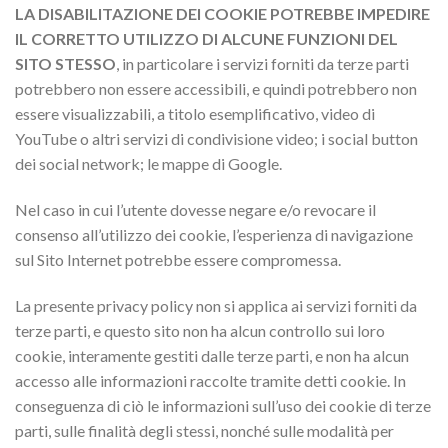
LA DISABILITAZIONE DEI COOKIE POTREBBE IMPEDIRE
IL CORRETTO UTILIZZO DI ALCUNE FUNZIONI DEL
SITO STESSO
, in particolare i servizi forniti da terze parti
potrebbero non essere accessibili, e quindi potrebbero non
essere visualizzabili, a titolo esemplificativo, video di
YouTube o altri servizi di condivisione video; i social button
dei social network; le mappe di Google.
Nel caso in cui l’utente dovesse negare e/o revocare il
consenso all’utilizzo dei cookie, l’esperienza di navigazione
sul Sito Internet potrebbe essere compromessa.
La presente privacy policy non si applica ai servizi forniti da
terze parti, e questo sito non ha alcun controllo sui loro
cookie, interamente gestiti dalle terze parti, e non ha alcun
accesso alle informazioni raccolte tramite detti cookie. In
conseguenza di ciò le informazioni sull’uso dei cookie di terze
parti, sulle finalità degli stessi, nonché sulle modalità per