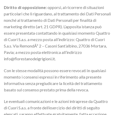
Diritto di opposizione:
opporsi, al ricorrere di situazioni
particolari che li riguardano, al trattamento dei Dati Personali
nonché al trattamento di Dati Personali per finalità di
marketing diretto (art. 21 GDPR). L’apposita istanza può
essere presentata contattando in qualsiasi momento Quattro
di Cuori S.a.s. a mezzo posta all’indirizzo: Quattro di Cuori
S.a.s. Via RemondÃ² 2 – Casoni Sant’albino, 27036 Mortara,
Pavia; a mezzo posta elettronica all’indirizzo
info@florestanodeigrigioni.it.
Con le stesse modalità possono essere revocati in qualsiasi
momento i consensi espressi in riferimento alla presente
informativa senza pregiudicare la liceità del trattamento
basato sul consenso prestato prima della revoca.
Le eventuali comunicazioni e le azioni intraprese da Quattro
di Cuori S.a.s. a fronte dell’esercizio dei diritti di seguito
elencati, saranno effettuate gratuitamente, fatta eccezione